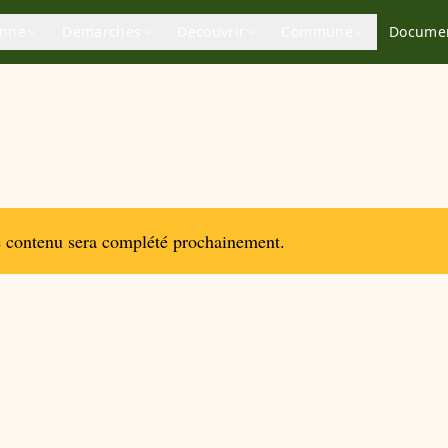
enne
Demarches
Decouvrir
Commune
Docume
contenu sera complété prochainement.