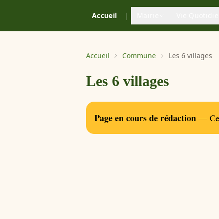
Accueil
|
Mairie
Vie Quotidi
Accueil
Commune
Les 6 villages
Les 6 villages
Page en cours de rédaction
— Ce 