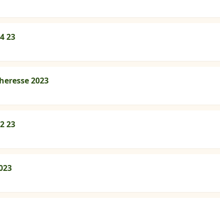
4 23
cheresse 2023
2 23
023