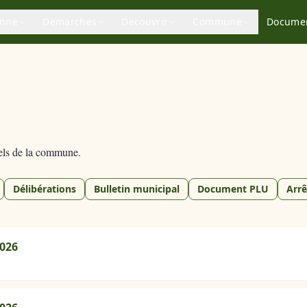
enne
Demarches
Decouvrir
Commune
Docume
els de la commune.
Délibérations
Bulletin municipal
Document PLU
Arrê
2026