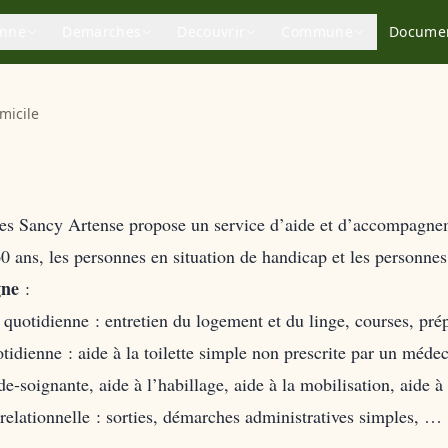
enne
Demarches
Decouvrir
Commune
Docume
micile
ncy Artense propose un service d’aide et d’accompagnemen
0 ans, les personnes en situation de handicap et les personne
gne
:
e quotidienne : entretien du logement et du linge, courses, pr
otidienne : aide à la toilette simple non prescrite par un médec
e-soignante, aide à l’habillage, aide à la mobilisation, aide à
t relationnelle : sorties, démarches administratives simples, …