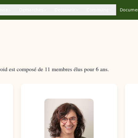
enne
Demarches
Decouvrir
Commune
Docume
roid est composé de 11 membres élus pour 6 ans.